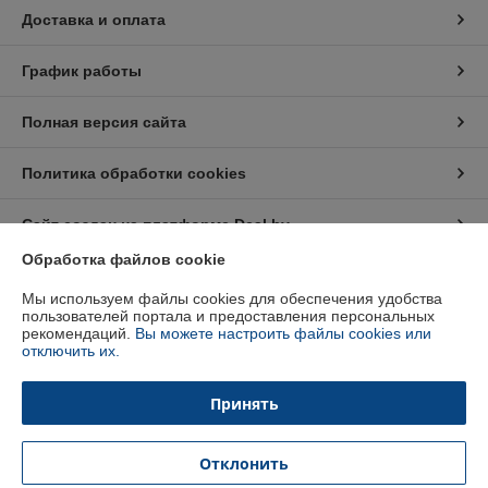
Доставка и оплата
График работы
Полная версия сайта
Политика обработки cookies
Сайт создан на платформе Deal.by
Обработка файлов cookie
Информация для покупателя
Мы используем файлы cookies для обеспечения удобства
пользователей портала и предоставления персональных
Юридическое лицо:
ООО "КалвисБел"
рекомендаций.
Вы можете настроить файлы cookies или
220045, г.Минск, ул.Каролинская 6-121
отключить их.
Регистрационный номер ЕГР: 192279159
Принять
УНП: 192279159
Регистрационный орган: Минский горисполком
Отклонить
Дата регистрации компании: 11.06.2015