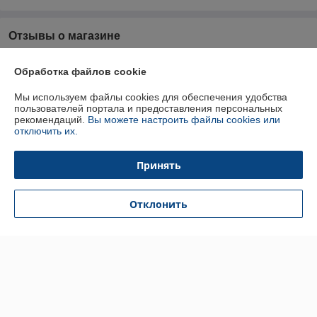
Отзывы о магазине
У компании пока нет отзывов, добавьте первый
Обработка файлов cookie
Мы используем файлы cookies для обеспечения удобства
О нас
пользователей портала и предоставления персональных
рекомендаций.
Вы можете настроить файлы cookies или
отключить их.
Контакты
Принять
Доставка и оплата
Отклонить
График работы
Полная версия сайта
Политика обработки cookies
Сайт создан на платформе Deal.by