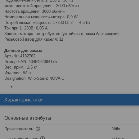
Подключение к сети: 1~230 В, 50 Hz
макс. частотой вращения;: 3000 об/мин
Частота вращения: 3000 об/мин
Номинальная мощность мотора: 0,9 W
Потребляемая мощность 1~230 В: 2 ― 4,5 Вт
Ток при 1~230В: 0,05 A
Защита мотора: не требуется (устойчив к токам блокировки)
Резьбовой ввод для кабеля: 11
Данные для заказа
Арт.-№: 4132762
Номер EAN: 4048482094175
Вес, прим.: 1,3 кг
Изделие: Wilo
Designation: Wilo-Star-Z NOVA C
Характеристики
Основные атрибуты
Производитель
Wilo
Гарантийный срок
60 мес