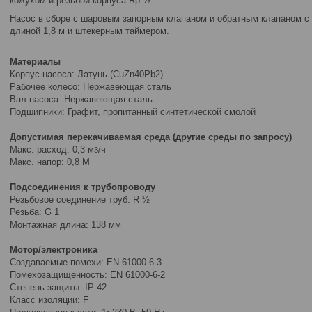
кожухом и резьбой корпуса Rp ½.
Насос в сборе с шаровым запорным клапаном и обратным клапаном с
длиной 1,8 м и штекерным таймером.
Материалы
Корпус насоса: Латунь (CuZn40Pb2)
Рабочее колесо: Нержавеющая сталь
Вал насоса: Нержавеющая сталь
Подшипники: Графит, пропитанный синтетической смолой
Допустимая перекачиваемая среда (другие среды по запросу)
Макс. расход: 0,3 м
/ч
3
Макс. напор: 0,8 M
Подсоединения к трубопроводу
Резьбовое соединение труб: R ½
Резьба: G 1
Монтажная длина: 138 мм
Мотор/электроника
Создаваемые помехи: EN 61000-6-3
Помехозащищенность: EN 61000-6-2
Степень защиты: IP 42
Класс изоляции: F