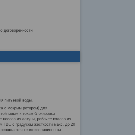
по договоренности
ия питьевой воды.
са с мокрым ротором) для
стойчивым к токам блокировки
насоса из латуни, рабочее колесо из
 ГВС с градусом жесткости макс. до 20
но оснащается теплоизоляционным