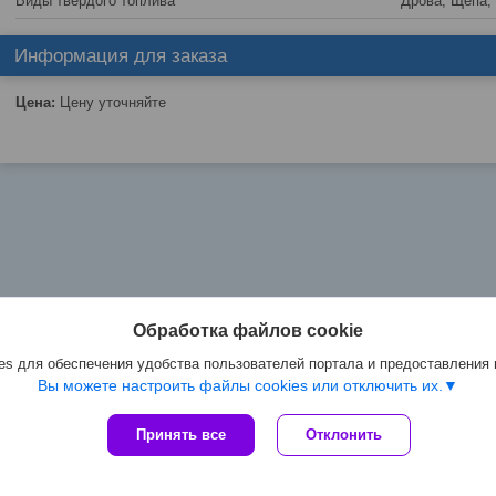
Виды твердого топлива
Дрова, Щепа,
Информация для заказа
Цена:
Цену уточняйте
Обработка файлов cookie
s для обеспечения удобства пользователей портала и предоставления
Вы можете настроить файлы cookies или отключить их.
Принять все
Отклонить
Сайт создан на платформе Deal.by
Политика обработки файлов cookies
ООО "КалвисБел" |
Пожаловаться на контент